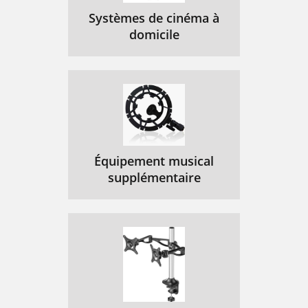
<Do it> soft key:
127
Systèmes de cinéma à
Chapter 6:
128
domicile
Creating and
128
Editing Programs
128
What Are Programs?
129
VEL SW (velocity switch):
134
<Play> soft key:
137
Équipement musical
supplémentaire
Poly Mode
138
The Dynamic Filter
141
Reson (resonance) field:
142
Attack field:
142
Decay field:
142
Amount field:
142