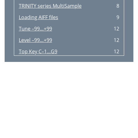
TRINITY series MultiSample
8
Loading AIFF ﬁles
9
Tune –99…+99
12
Level –99…+99
12
Top Key C–1…G9
12
Original Key C–1…G9
12
Save One DrumSample
15
3 Press the Select button
15
3. Error messages
16
4. Technical information
17
KSF (KORG Sample File) ﬁles
18
KSC (KORG SCript) ﬁles
19