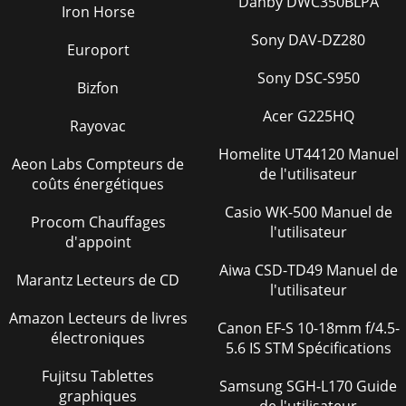
Danby DWC350BLPA
Iron Horse
Saving to and
175
Sony DAV-DZ280
Europort
Loading from Disk
175
Sony DSC-S950
Bizfon
Saving Files
178
Acer G225HQ
File name field:
183
Rayovac
Homelite UT44120 Manuel
Disk field:
183
Aeon Labs Compteurs de
de l'utilisateur
coûts énergétiques
Size field:
183
Casio WK-500 Manuel de
Procom Chauffages
Free field:
183
l'utilisateur
d'appoint
<Load
191
Aiwa CSD-TD49 Manuel de
Marantz Lecteurs de CD
l'utilisateur
Becomes note field:
193
Amazon Lecteurs de livres
File field:
196
Canon EF-S 10-18mm f/4.5-
électroniques
5.6 IS STM Spécifications
Free(snd) field:
196
Fujitsu Tablettes
Samsung SGH-L170 Guide
<Load> soft key:
196
graphiques
de l'utilisateur