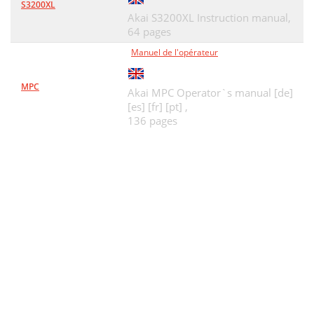
S3200XL
The SEQ EDIT Key
90
Akai S3200XL Instruction manual,
Rearranging the Track Order
64 pages
91
Manuel de l'opérateur
Deleting Bars From a Sequence
93
Copying Bars (All Tracks)
94
MPC
Akai MPC Operator`s manual [de]
[es] [fr] [pt] ,
Copying Events
95
136 pages
Seqnc field:
100
Track field:
100
Ticks fields:
100
Notes field:
100
The STEP EDIT Key
105
Using Step Edit
106
Step Edit Event Types
108