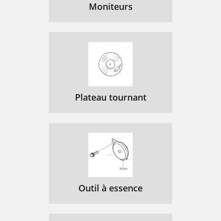
Moniteurs
Copy to note field
143
Copy from note field
143
Of program
143
Chapter 7:
146
MIXER/EFFECTS
146
Plateau tournant
The Stereo Output Mixer
147
E for effects) indicating the
149
Follow ster
152
Note field:
152
Volume field:
152
Outil à essence
Stereo mix field:
155
PROGRAM:
155