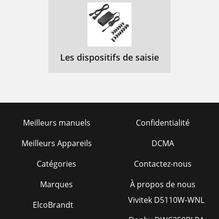
PROGRAM is
155
SEQUENCE:
155
SEQUENCE is
155
Les dispositifs de saisie
Stereo Mix
157
SEQUENCE
157
Effects Generator
158
Meilleurs manuels
Confidentialité
Chapter 8:
160
Editing Sounds
160
Meilleurs Appareils
DCMA
Sampling a New Sound
161
Catégories
Contactez-nous
Ground Low High
164
Marques
À propos de nous
Editing a sound
167
Vivitek D5110W-WNL
ElcoBrandt
Chapter 9:
175