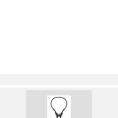
Step Edit Options
112
Step Recording
115
The EDIT LOOP Key
116
Number of bars field to 1
117
The TRANSPOSE Key
118
Amount field to 0
119
Chapter 5:
120
Song Mode
120
Overview
121
Pgm field (in
126
Convert from song field:
127
To sequence field:
127