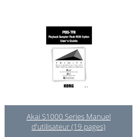
BASIC MIDI
72
buttons. This key value and
74
Disk operations
77
to view files on disk and
80
volumes will be
82
MASTER TUNE
85
NAME procedure
87
, allows you to set up MIDI
88
APPENDICES
89
See "FCC notice"
95
Akai S1000 Series Manuel
d'utilisateur (19 pages)